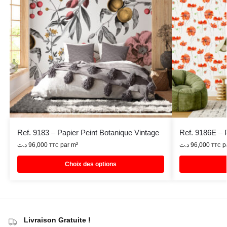
Ref. 9183 – Papier Peint Botanique Vintage
Ref. 9186E – P
د.ت
96,000
par m²
د.ت
96,000
p
TTC
TTC
Choix des options
Livraison Gratuite !