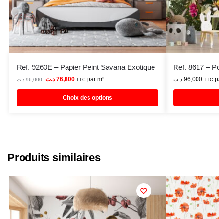
Ref. 9260E – Papier Peint Savana Exotique
Ref. 8617 – Po
د.ت
76,800
par m²
د.ت
96,000
p
د.ت
96,000
TTC
TTC
Choix des options
Produits similaires