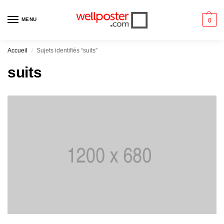
MENU
0
Accueil
Sujets identifiés “suits”
/
suits