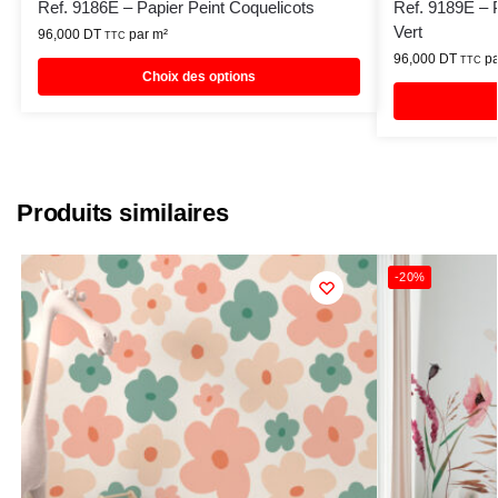
Ref. 9186E – Papier Peint Coquelicots
Ref. 9189E – 
Vert
96,000
DT
par m²
TTC
96,000
DT
pa
TTC
Choix des options
Produits similaires
-20%