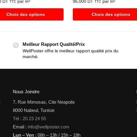
0
DT
par m²
96,000
DT
par m²
TTC
TTC
Choix des options
Choix des options
Meilleur Rapport Qualité/Prix
WellPoster offre le meilleur rapport qualité prix du
marché.
Nous Joindre
t
7, Rue Mimosas, Cite Neapolis
8000 Nabeul, Tunisie
Tél : 20 23 24 55
Email :
info@wellposter.com
Lun – Ven
: 08h – 13h / 15h – 18h