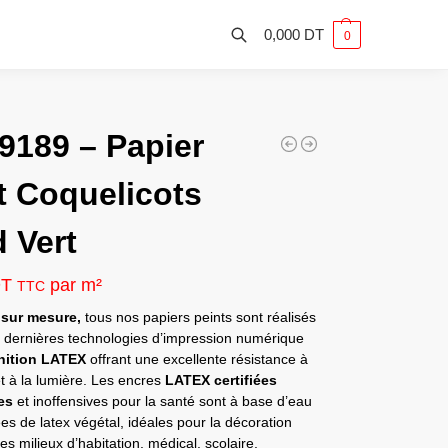
0,000
DT
0
Recherche
 9189 – Papier
t Coquelicots
 Vert
DT
par m²
TTC
 sur mesure,
tous nos papiers peints sont réalisés
s dernières technologies d’impression numérique
inition LATEX
offrant une excellente résistance à
et à la lumière. Les encres
LATEX
certifiées
es
et inoffensives pour la santé sont à base d’eau
ées de latex végétal, idéales pour la décoration
des milieux d’habitation, médical, scolaire,