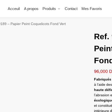
Acceuil
A propos
Produits
Contact
Mes Favoris
9189 – Papier Peint Coquelicots Fond Vert
Ref.
Pein
Fond
96,000
Fabriqués
à l’aide de
haute déf
l’abrasion 
écologiqu
et constitu
intérieure 