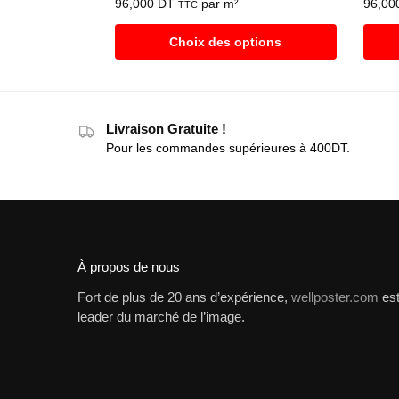
96,000
DT
par m²
96,00
TTC
Choix des options
Livraison Gratuite !
Pour les commandes supérieures à 400DT.
À propos de nous
Fort de plus de 20 ans d’expérience,
wellposter.com
es
leader du marché de l’image.